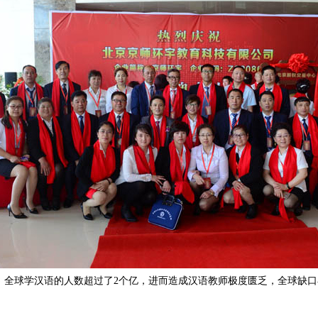
全球学汉语的人数超过了2个亿，进而造成汉语教师极度匮乏，全球缺口