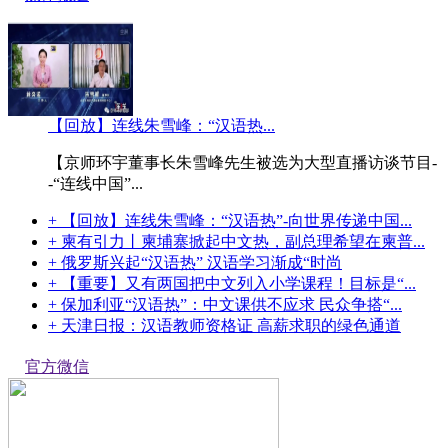
【回放】连线朱雪峰：“汉语热...
【京师环宇董事长朱雪峰先生被选为大型直播访谈节目-
-“连线中国”...
+ 【回放】连线朱雪峰：“汉语热”-向世界传递中国...
+ 柬有引力丨柬埔寨掀起中文热，副总理希望在柬普...
+ 俄罗斯兴起“汉语热” 汉语学习渐成“时尚
+ 【重要】又有两国把中文列入小学课程！目标是“...
+ 保加利亚“汉语热”：中文课供不应求 民众争搭“...
+ 天津日报：汉语教师资格证 高薪求职的绿色通道
官方微信