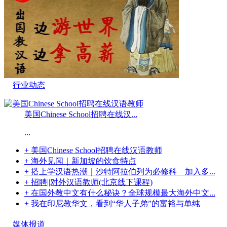
行业动态
美国Chinese School招聘在线汉...
...
+ 美国Chinese School招聘在线汉语教师
+ 海外见闻｜新加坡的饮食特点
+ 搭上学汉语热潮｜沙特阿拉伯列为必修科 加入多...
+ 招聘||对外汉语教师(北京线下课程)
+ 在国外教中文有什么秘诀？全球规模最大海外中文...
+ 我在印尼教华文，看到“华人子弟”的富裕与单纯
媒体报道